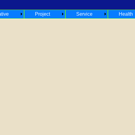
ative
Project
Service
Health