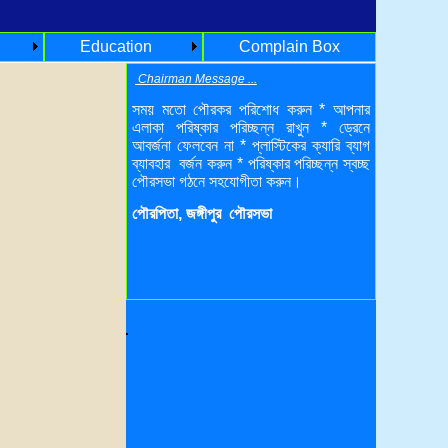
Education
Complain Box
Chairman Message ...
সময় মতো পৌরকর পরিশোধ করুন * আপনার
এলাকা পরিষ্কার পরিচ্ছন্ন রাখুন * ড্রেনে
আবর্জনা ফেলবেন না * প্লাস্টিকের ক্যারি ব্যাগ
ব্যাবহার বর্জন করুন * পরিষ্কার পরিচ্ছন্ন স্বচ্ছ
পৌরসভা গঠনে সহযোগীতা করুন।
পৌরপিতা, জঙ্গীপুর পৌরসভা