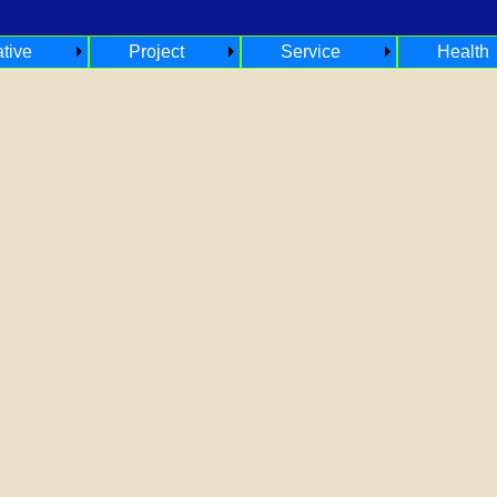
ative
Project
Service
Health