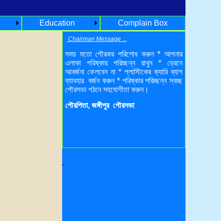
Education
Complain Box
Chairman Message ...
সময় মতো পৌরকর পরিশোধ করুন * আপনার
এলাকা পরিষ্কার পরিচ্ছন্ন রাখুন * ড্রেনে
আবর্জনা ফেলবেন না * প্লাস্টিকের ক্যারি ব্যাগ
ব্যাবহার বর্জন করুন * পরিষ্কার পরিচ্ছন্ন স্বচ্ছ
পৌরসভা গঠনে সহযোগীতা করুন।
পৌরপিতা, জঙ্গীপুর পৌরসভা